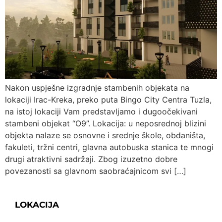
Nakon uspješne izgradnje stambenih objekata na
lokaciji Irac-Kreka, preko puta Bingo City Centra Tuzla,
na istoj lokaciji Vam predstavljamo i dugoočekivani
stambeni objekat “O9”. Lokacija: u neposrednoj blizini
objekta nalaze se osnovne i srednje škole, obdaništa,
fakuleti, tržni centri, glavna autobuska stanica te mnogi
drugi atraktivni sadržaji. Zbog izuzetno dobre
povezanosti sa glavnom saobraćajnicom svi […]
LOKACIJA
Fra Grge Martića 8,
Tuzla 75000