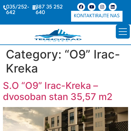
035/252-
387 35 252
642
640
KONTAKTIRAJTE NAS
Category:
“O9” Irac-
Kreka
S.O “O9” Irac-Kreka –
dvosoban stan 35,57 m2