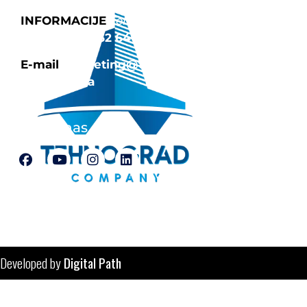
INFORMACIJE
Tel: 035/252-642
|
Fax:
387 35 252 640
E-mail
marketing@tehnograd-
company.ba
Pratite nas
© Tehnograd-company d.o.o. Tuzla
Developed by
Digital Path