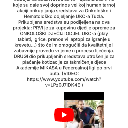
koje su dale svoj doprinos velikoj humanitarnoj
akciji prikupljanja sredstava za Onkološko i
Hematološko odjeljenje UKC-a Tuzla.
Prikupljena sredstva su podijeljena na dva
projekta: PRVI je za kupovinu dječije opreme za
ONKOLOŠKI DJEČIJI ODJEL UKC-a (play
tableti, igrice, prenosivi laptopi za igranje u
krevetu…) što će im omogućiti da kvalitetnije i
zabavnije provedu vrijeme u procesu liječenja.
DRUGI dio prikupljenih sredstava utrošen je za
plaćanje kotizacije za takmičenje djece
Akademije MIKASA u Federealnoj ligi po prvi
puta. (VIDEO:
https://www.youtube.com/watch?
v=LPz0J7lDK4E )