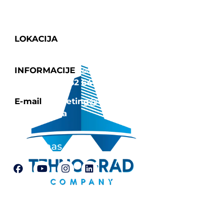
LOKACIJA
Fra Grge Martića 8,
Tuzla 75000
INFORMACIJE
Tel: 035/252-642
|
Fax:
387 35 252 640
E-mail
marketing@tehnograd-
company.ba
Pratite nas