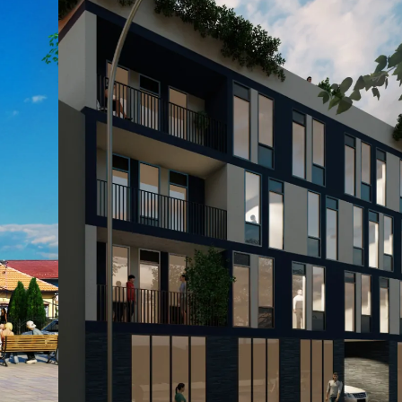
U ponudi imamo poslovne prostore:
Poslovni prostor broj 1
Površina 117,47m2 (prizemlje 69,27m2 i su
Poslovni prostor broj 2
Površina 64,00m2 (prizemlje 34,70m2 i su
Poslovni prostor broj 3
Površina 177,27m2 (prizemlje 80,20m2 i su
Tuzla dobija luksuzni stambeno-poslovni o
strogom centru grada.
Stambeno-poslovni objekat “Autor” je novi i
projekat naše kompanije koji će oplemeniti