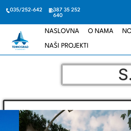
035/252-642
387 35 252
640
NASLOVNA
O NAMA
NO
NAŠI PROJEKTI
S