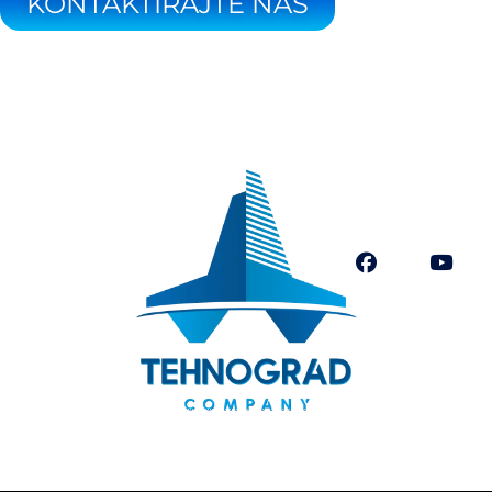
KONTAKTIRAJTE NAS
 Tuzla 75000
Pratite nas
|
Fax:
387 35 252 640
-company.ba