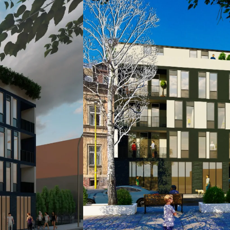
teren 48,20m2)
teren 29,30m2)
teren 97,07m2)
bjekat u
nvesticijski
 i