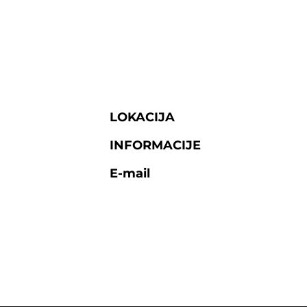
LOKACIJA
Fra Grge Martića 8,
INFORMACIJE
Tel: 035/252-642
E-mail
marketing@tehnograd
© Tehnograd-company d.o.o. Tuzla