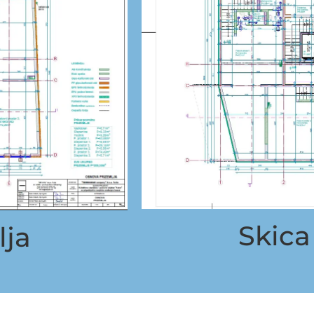
Skic
lja