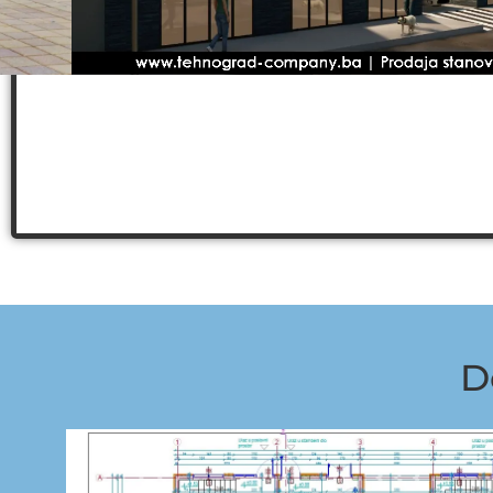
modernizirati užu gradsku jezgru.
D