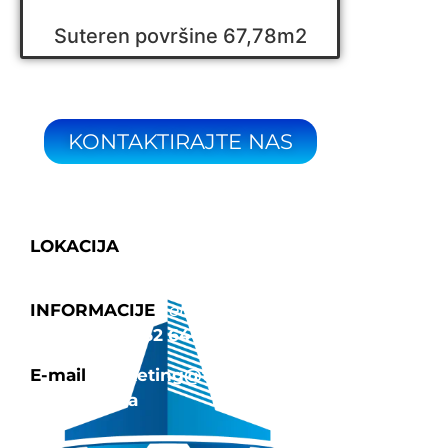
Suteren površine 67,78m2
KONTAKTIRAJTE NAS
LOKACIJA
Fra Grge Martića 8,
Tuzla 75000
INFORMACIJE
Tel: 035/252-642
|
Fax:
387 35 252 640
E-mail
marketing@tehnograd-
company.ba