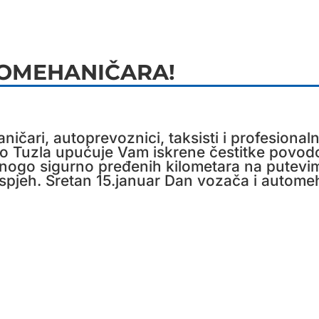
TOMEHANIČARA!
ičari, autoprevoznici, taksisti i profesional
uzla upućuje Vam iskrene čestitke povodo
go sigurno pređenih kilometara na putevima
uspjeh. Sretan 15.januar Dan vozača i autome
NOVOSTI