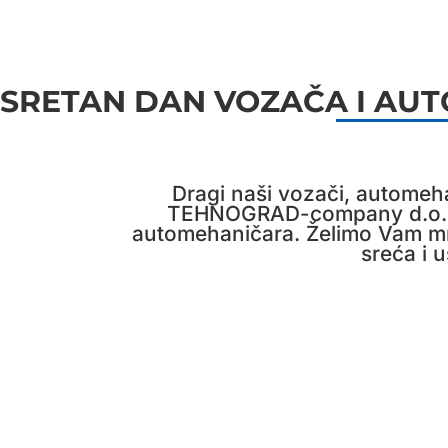
SRETAN DAN VOZAČA I AU
Dragi naši vozači, automehan
TEHNOGRAD-company d.o.o T
automehaničara. Želimo Vam mno
sreća i 
NOVOSTI