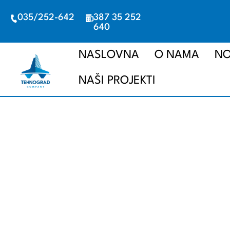
035/252-642
387 35 252
640
NASLOVNA
O NAMA
NO
NAŠI PROJEKTI