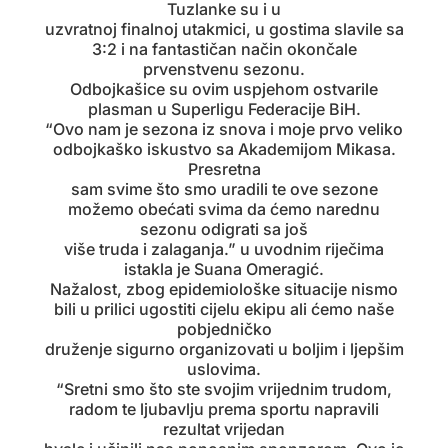
Tuzlanke su i u
uzvratnoj finalnoj utakmici, u gostima slavile sa
3:2 i na fantastičan način okončale
prvenstvenu sezonu.
Odbojkašice su ovim uspjehom ostvarile
plasman u Superligu Federacije BiH.
“Ovo nam je sezona iz snova i moje prvo veliko
odbojkaško iskustvo sa Akademijom Mikasa.
Presretna
sam svime što smo uradili te ove sezone
možemo obećati svima da ćemo narednu
sezonu odigrati sa još
više truda i zalaganja.” u uvodnim riječima
istakla je Suana Omeragić.
Nažalost, zbog epidemiološke situacije nismo
bili u prilici ugostiti cijelu ekipu ali ćemo naše
pobjedničko
druženje sigurno organizovati u boljim i ljepšim
uslovima.
“Sretni smo što ste svojim vrijednim trudom,
radom te ljubavlju prema sportu napravili
rezultat vrijedan