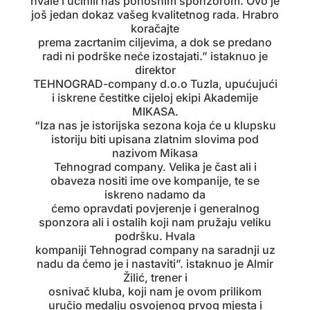
hvale i učinili nas ponosnim sponzorom. Ovo je
još jedan dokaz vašeg kvalitetnog rada. Hrabro
koračajte
prema zacrtanim ciljevima, a dok se predano
radi ni podrške neće izostajati.” istaknuo je
direktor
TEHNOGRAD-company d.o.o Tuzla, upućujući
i iskrene čestitke cijeloj ekipi Akademije
MIKASA.
“Iza nas je istorijska sezona koja će u klupsku
istoriju biti upisana zlatnim slovima pod
nazivom Mikasa
Tehnograd company. Velika je čast ali i
obaveza nositi ime ove kompanije, te se
iskreno nadamo da
ćemo opravdati povjerenje i generalnog
sponzora ali i ostalih koji nam pružaju veliku
podršku. Hvala
kompaniji Tehnograd company na saradnji uz
nadu da ćemo je i nastaviti”. istaknuo je Almir
Žilić, trener i
osnivač kluba, koji nam je ovom prilikom
uručio medalju osvojenog prvog mjesta i