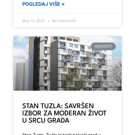
POGLEDAJ VIŠE »
May 12, 2025
No Comments
NOVOSTI
STAN TUZLA: SAVRŠEN
IZBOR ZA MODERAN ŽIVOT
U SRCU GRADA
Stan Tuzla, Tuzla je treći najveći grad u