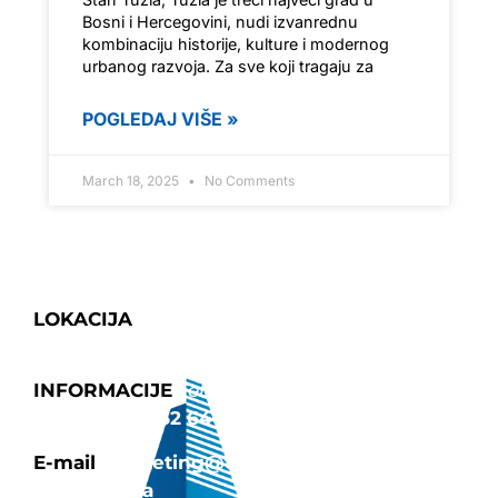
Bosni i Hercegovini, nudi izvanrednu
kombinaciju historije, kulture i modernog
urbanog razvoja. Za sve koji tragaju za
POGLEDAJ VIŠE »
March 18, 2025
No Comments
LOKACIJA
Fra Grge Martića 8,
Tuzla 75000
INFORMACIJE
Tel: 035/252-642
|
Fax:
387 35 252 640
E-mail
marketing@tehnograd-
company.ba