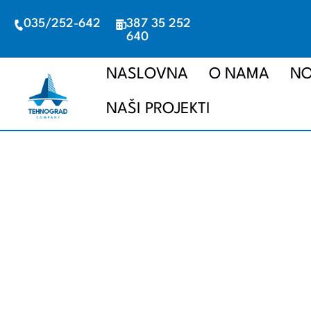
035/252-642
387 35 252
640
NASLOVNA
O NAMA
NO
NAŠI PROJEKTI