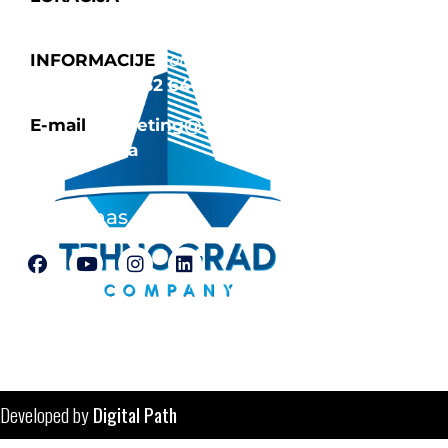
Tuzla 75000
INFORMACIJE
Tel: 035/252-642
|
Fax:
387 35 252 640
E-mail
marketing@tehnograd-
company.ba
Pratite nas
© Tehnograd-company d.o.o. Tuzla
Developed by
Digital Path